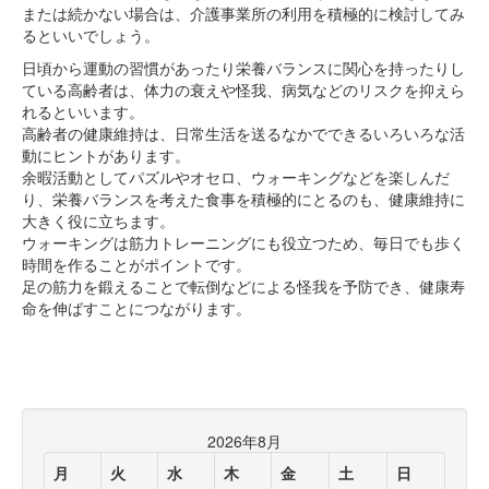
または続かない場合は、介護事業所の利用を積極的に検討してみ
るといいでしょう。
日頃から運動の習慣があったり栄養バランスに関心を持ったりし
ている高齢者は、体力の衰えや怪我、病気などのリスクを抑えら
れるといいます。
高齢者の健康維持は、日常生活を送るなかでできるいろいろな活
動にヒントがあります。
余暇活動としてパズルやオセロ、ウォーキングなどを楽しんだ
り、栄養バランスを考えた食事を積極的にとるのも、健康維持に
大きく役に立ちます。
ウォーキングは筋力トレーニングにも役立つため、毎日でも歩く
時間を作ることがポイントです。
足の筋力を鍛えることで転倒などによる怪我を予防でき、健康寿
命を伸ばすことにつながります。
2026年8月
月
火
水
木
金
土
日